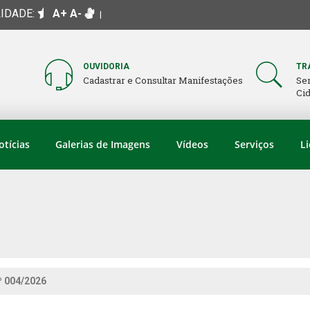
LIDADE:
A+
A-
|
OUVIDORIA
TR
Cadastrar e Consultar Manifestações
Se
Ci
otícias
Galerias de Imagens
Vídeos
Serviços
Li
 004/2026