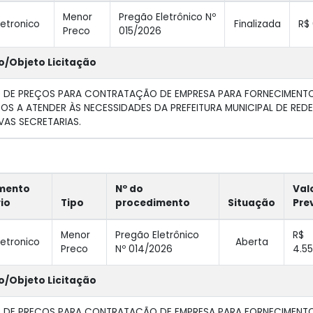
Menor
Pregão Eletrônico Nº
letronico
Finalizada
R$ 
Preco
015/2026
o/Objeto Licitação
O DE PREÇOS PARA CONTRATAÇÃO DE EMPRESA PARA FORNECIMENTO
OS A ATENDER ÀS NECESSIDADES DA PREFEITURA MUNICIPAL DE RED
VAS SECRETARIAS.
mento
Nº do
Val
rio
Tipo
procedimento
Situação
Pre
Menor
Pregão Eletrônico
R$
letronico
Aberta
Preco
Nº 014/2026
4.5
o/Objeto Licitação
O DE PREÇOS PARA CONTRATAÇÃO DE EMPRESA PARA FORNECIMENTO