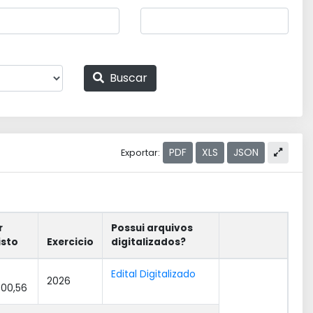
Buscar
PDF
XLS
JSON
Exportar:
r
Possui arquivos
isto
Exercicio
digitalizados?
Edital Digitalizado
2026
300,56