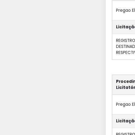
Pregao E
Licitaçã
REGISTR
DESTINAD
RESPECTI
Procedi
Licitató
Pregao E
Licitaçã
REGISTR