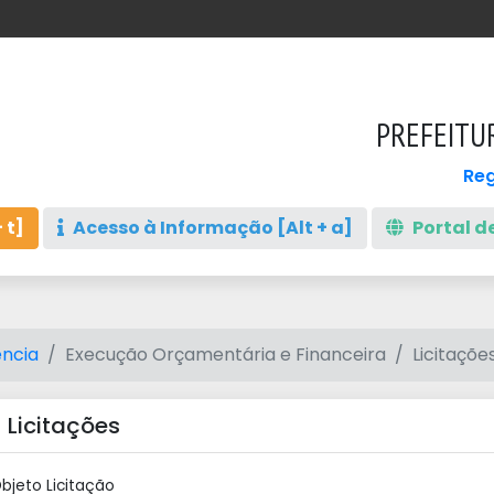
PREFEITU
Reg
 t]
Acesso à Informação [Alt + a]
Portal de
ncia
Execução Orçamentária e Financeira
Licitaçõe
 Licitações
bjeto Licitação