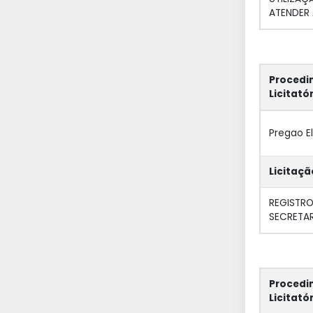
ATENDER 
Procedi
Licitató
Pregao E
Licitaçã
REGISTRO
SECRETAR
Procedi
Licitató