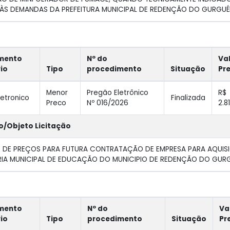
ÀS DEMANDAS DA PREFEITURA MUNICIPAL DE REDENÇÃO DO GURGUÉIA
mento
Nº do
Va
rio
Tipo
procedimento
Situação
Pr
Menor
Pregão Eletrônico
R$
letronico
Finalizada
Preco
Nº 016/2026
2.8
o/Objeto Licitação
 DE PREÇOS PARA FUTURA CONTRATAÇÃO DE EMPRESA PARA AQUISI
IA MUNICIPAL DE EDUCAÇÃO DO MUNICIPIO DE REDENÇÃO DO GURGU
mento
Nº do
Va
rio
Tipo
procedimento
Situação
Pr