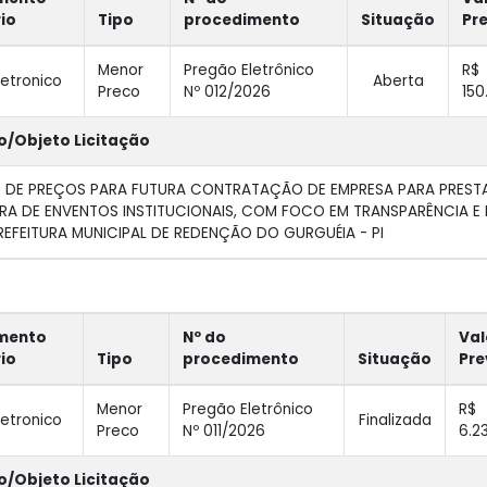
rio
Tipo
procedimento
Situação
Pr
Menor
Pregão Eletrônico
R$
letronico
Aberta
Preco
Nº 012/2026
150
o/Objeto Licitação
 DE PREÇOS PARA FUTURA CONTRATAÇÃO DE EMPRESA PARA PRESTA
A DE ENVENTOS INSTITUCIONAIS, COM FOCO EM TRANSPARÊNCIA E 
REFEITURA MUNICIPAL DE REDENÇÃO DO GURGUÉIA - PI
mento
Nº do
Val
rio
Tipo
procedimento
Situação
Pre
Menor
Pregão Eletrônico
R$
letronico
Finalizada
Preco
Nº 011/2026
6.2
o/Objeto Licitação