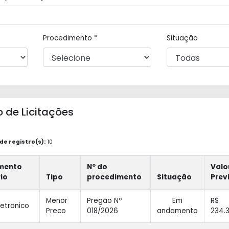
Procedimento *
Situação
 de Licitações
e registro(s):
10
mento
Nº do
Valo
rio
Tipo
procedimento
Situação
Prev
Menor
Pregão Nº
Em
R$
letronico
Preco
018/2026
andamento
234.