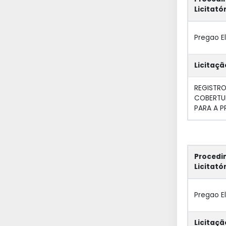
Licitató
Pregao E
Licitaçã
REGISTRO
COBERTUR
PARA A P
Procedi
Licitató
Pregao E
Licitaçã