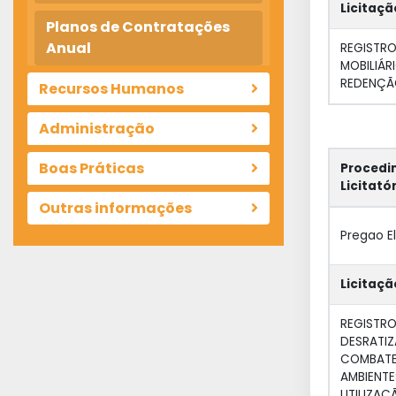
Licitaçã
Planos de Contratações
Anual
REGISTR
MOBILIÁR
REDENÇÃ
Recursos Humanos
Administração
Boas Práticas
Procedi
Licitató
Outras informações
Pregao E
Licitaçã
REGISTRO
DESRATIZ
COMBATE 
AMBIENTE
UTILIZAÇ