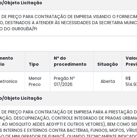
o/Objeto Licitação
O DE PREÇO PARA CONTRATAÇÃO DE EMPRESA VISANDO O FORNECIM
IO, DESTINADOS A ATENDER ÀS NECESSIDADES DA SECRETARIA MUNI
O DO GURGUÉIA/PI
mento
Nº do
Valo
rio
Tipo
procedimento
Situação
Prev
Menor
Pregão Nº
R$
letronico
Aberta
Preco
017/2026
514.9
o/Objeto Licitação
 DE PREÇO PARA CONTRATAÇÃO DE EMPRESA PARA A PRESTAÇÃO DE
AÇÃO, DESCUPINIZAÇÃO, CONTROLE INTEGRADO DE PRAGAS URBANA
AO MOSQUITO AEDES AEGYPTI E OUTROS VETORES), BEM COMO SE
S INTERNOS E EXTERNOS CONTRA BACTÉRIAS, FUNGOS, MOFOS, VÍR
ÃO DE MINI GERADOR DE FUMACÊ, QUANDO TECNICAMENTE INDICAD