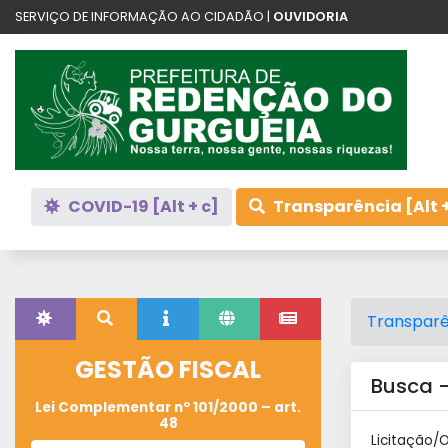
SERVIÇO DE INFORMAÇÃO AO CIDADÃO |
OUVIDORIA
COVID-19 [Alt + c]
Transparência [Alt +
Transparê
GESTÃO FISCAL
Busca -
Lei Complementar nº 101/2000 – art.
48
Licitação/O