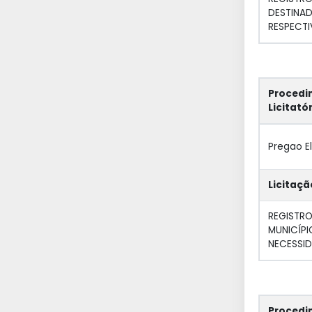
DESTINAD
RESPECTI
Procedi
Licitató
Pregao E
Licitaçã
REGISTR
MUNICÍPI
NECESSID
Procedi