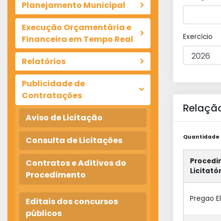
Planejamento Municipal
Execução Orçamentária e
Exercício
Financeira em Tempo Real
Relatórios
Publicidade de
Contratações
Relação
Aviso de Licitação
Quantidade d
Consulta de Licitações
Procedi
Contratos e Aditivos do
Licitató
Procedimento
Pregao E
Editais dos concursos
públicos