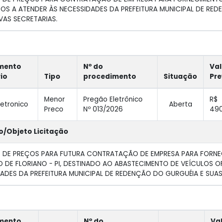
OS A ATENDER ÀS NECESSIDADES DA PREFEITURA MUNICIPAL DE RED
VAS SECRETARIAS.
mento
Nº do
Val
rio
Tipo
procedimento
Situação
Pre
Menor
Pregão Eletrônico
R$
letronico
Aberta
Preco
Nº 013/2026
490
o/Objeto Licitação
O DE PREÇOS PARA FUTURA CONTRATAÇÃO DE EMPRESA PARA FORNE
O DE FLORIANO - PI, DESTINADO AO ABASTECIMENTO DE VEÍCULOS O
ADES DA PREFEITURA MUNICIPAL DE REDENÇÃO DO GURGUÉIA E SUAS
mento
Nº do
Va