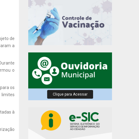
ojeto de
ovaram a
 Durante
irmou o
 para os
Clique para Acessar
 limites
ltadas à
rização