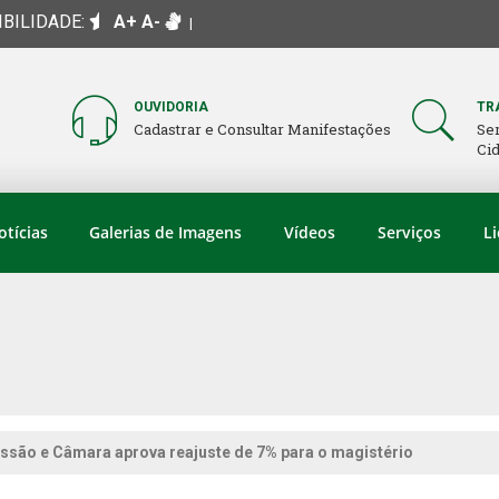
IBILIDADE:
A+
A-
|
OUVIDORIA
TR
Cadastrar e Consultar Manifestações
Se
Ci
otícias
Galerias de Imagens
Vídeos
Serviços
Li
sessão e Câmara aprova reajuste de 7% para o magistério