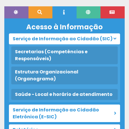
Acesso à Informação
Serviço de Informação ao Cidadão (SIC)
Secretarias (Competências e
Responsáveis)
Estrutura Organizacional
(Organograma)
Saúde - Local e horário de atendimento
Serviço de Informação ao Cidadão
Eletrônica (E-SIC)