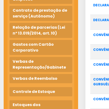
DECLARA
Contrato de prestação de
serviço (Autônomo)
DECLARA
Relação de parcerias (Lei
nº 13.019/2014, art. 10)
CONVÊNI
Gastos com Cartão
Corporativo
CONVÊNI
Verbas de
CONVÊNI
Representação/Gabinete
Verbas de Reembolso
CONVÊNI
GURGUÉI
Controle de Estoque
CONVÊNI
Estoques dos