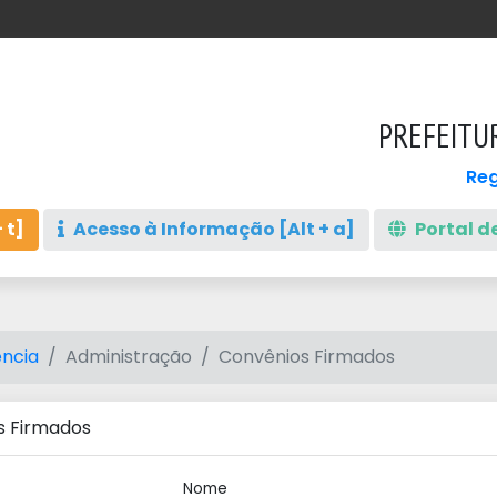
PREFEITU
Reg
 t]
Acesso à Informação [Alt + a]
Portal de
ncia
Administração
Convênios Firmados
s Firmados
Nome