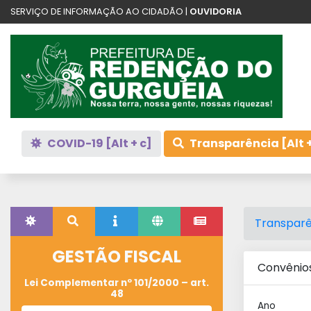
SERVIÇO DE INFORMAÇÃO AO CIDADÃO |
OUVIDORIA
COVID-19 [Alt + c]
Transparência [Alt +
Transparê
GESTÃO FISCAL
Convênio
Lei Complementar nº 101/2000 – art.
48
Ano