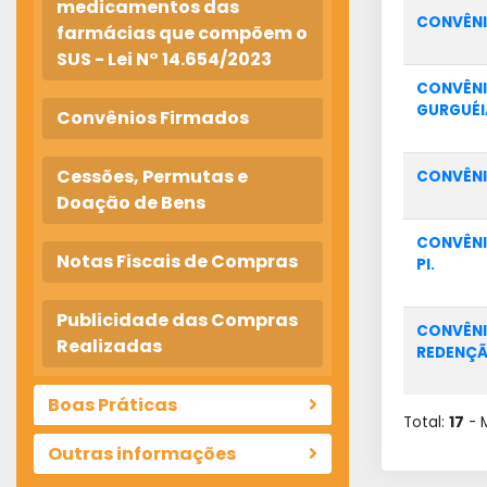
medicamentos das
CONVÊNI
farmácias que compõem o
SUS - Lei N° 14.654/2023
CONVÊNI
GURGUÉI
Convênios Firmados
Cessões, Permutas e
CONVÊNI
Doação de Bens
CONVÊNI
Notas Fiscais de Compras
PI.
Publicidade das Compras
CONVÊNI
Realizadas
REDENÇÃO
Boas Práticas
Total:
17
- 
Outras informações