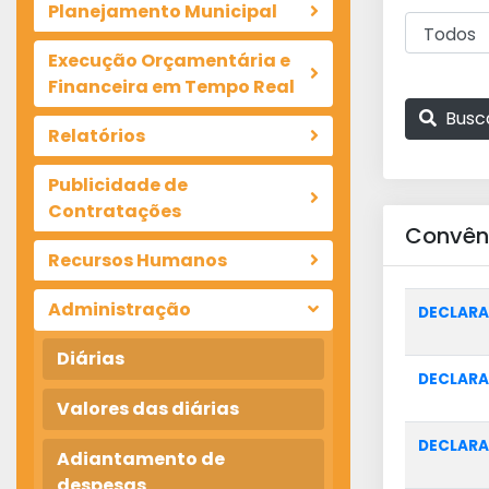
Planejamento Municipal
Execução Orçamentária e
Financeira em Tempo Real
Busc
Relatórios
Publicidade de
Contratações
Convên
Recursos Humanos
Administração
DECLARA
Diárias
DECLARA
Valores das diárias
DECLARA
Adiantamento de
despesas