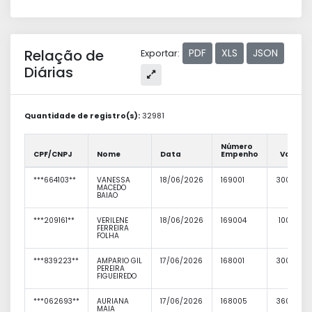
Relação de
PDF
XLS
JSON
Exportar:
Diárias
Quantidade de registro(s):
32981
Número
CPF/CNPJ
Nome
Data
Empenho
Valor
***664103**
VANESSA
18/06/2026
169001
300,00
MACEDO
BAIAO
***209161**
VERILENE
18/06/2026
169004
100,00
FERREIRA
FOLHA
***839223**
AMPARIO GIL
17/06/2026
168001
300,00
PEREIRA
FIGUEIREDO
***062693**
AURIANA
17/06/2026
168005
360,00
MAIA