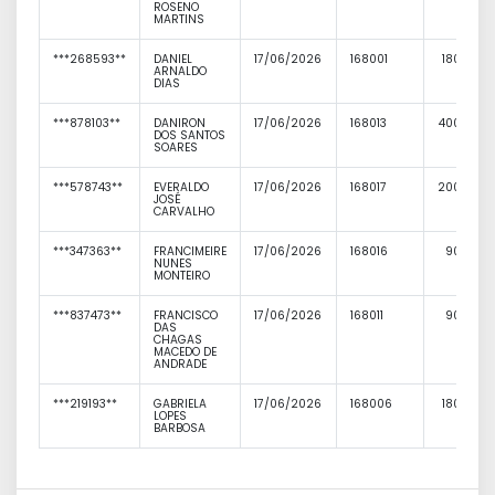
ROSENO
MARTINS
***268593**
DANIEL
17/06/2026
168001
180,00
ARNALDO
DIAS
***878103**
DANIRON
17/06/2026
168013
400,00
DOS SANTOS
SOARES
***578743**
EVERALDO
17/06/2026
168017
200,00
JOSÉ
CARVALHO
***347363**
FRANCIMEIRE
17/06/2026
168016
90,00
NUNES
MONTEIRO
***837473**
FRANCISCO
17/06/2026
168011
90,00
DAS
CHAGAS
MACEDO DE
ANDRADE
***219193**
GABRIELA
17/06/2026
168006
180,00
LOPES
BARBOSA