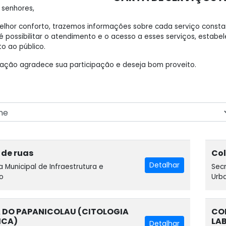
 senhores,
elhor conforto, trazemos informações sobre cada serviço cons
 é possibilitar o atendimento e o acesso a esses serviços, esta
o ao público.
ração agradece sua participação e deseja bom proveito.
 de ruas
Col
Detalhar
a Municipal de Infraestrutura e
Secr
o
Urb
 DO PAPANICOLAU (CITOLOGIA
COL
ICA)
LA
Detalhar