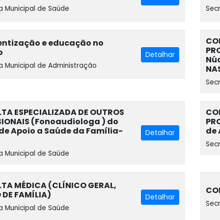
a Municipal de Saúde
Secr
CO
entização e educação no
PRO
o
Detalhar
Núc
a Municipal de Administração
NA
Secr
TA ESPECIALIZADA DE OUTROS
CO
IONAIS (Fonoaudiologa ) do
PRO
de Apoio a Saúde da Família-
de 
Detalhar
Secr
a Municipal de Saúde
TA MÉDICA (CLÍNICO GERAL,
CO
 DE FAMÍLIA)
Detalhar
Secr
a Municipal de Saúde