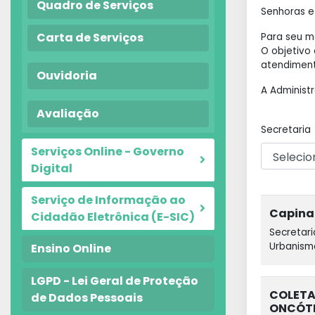
Quadro de Serviços
Senhoras e
Carta de Serviços
Para seu m
O objetivo
atendiment
Ouvidoria
A Administ
Avaliação
Secretaria
Serviços Online - Governo
Digital
Serviço de Informação ao
Capina
Cidadão Eletrônica (E-SIC)
Secretari
Urbanism
Ensino Online
LGPD - Lei Geral de Proteção
COLETA
de Dados Pessoais
ONCÓT