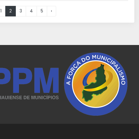
1
2
3
4
5
›