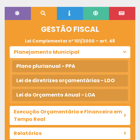
GESTÃO FISCAL
Lei Complementar nº 101/2000 – art. 48
Planejamento Municipal
Plano plurianual - PPA
Lei de diretrizes orçamentárias - LDO
Lei do Orçamento Anual - LOA
Execução Orçamentária e Financeira em
Tempo Real
Relatórios